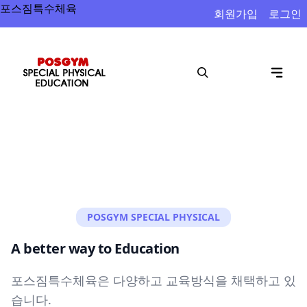
포스짐특수체육
회원가입
로그인
새로운 도전을 하는 사람들.
메인 페이지
포스짐특수체육센터와 함께하세요.
POSGYM SPECIAL PHYSICAL
A better way to Education
포스짐특수체육은 다양하고 교육방식을 채택하고 있
습니다.